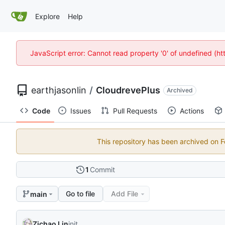
Explore
Help
JavaScript error: Cannot read property '0' of undefined (
earthjasonlin
/
CloudrevePlus
Archived
Code
Issues
Pull Requests
Actions
This repository has been archived on
1
Commit
Go to file
Add File
main
Zichao Lin
init