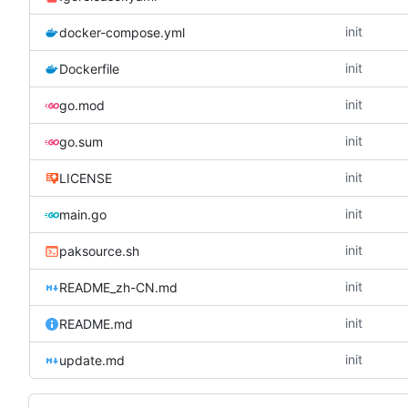
init
docker-compose.yml
init
Dockerfile
init
go.mod
init
go.sum
init
LICENSE
init
main.go
init
paksource.sh
init
README_zh-CN.md
init
README.md
init
update.md