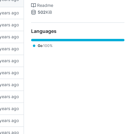
Readme
502
KiB
Languages
Go
100%