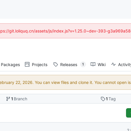
https://git.loliquq.cn/assets/js/index.js?v=1.25.0~dev-393-g3a969a5
Packages
Projects
Releases
Wiki
Activit
1
. You can view files and clone it. You cannot open i
1
Branch
1
Tag