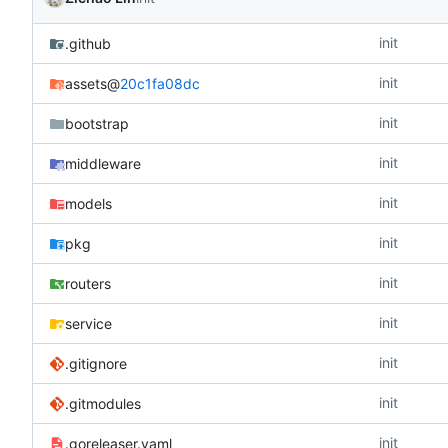
init
.github
init
assets
@
20c1fa08dc
init
bootstrap
init
middleware
init
models
init
pkg
init
routers
init
service
init
.gitignore
init
.gitmodules
init
.goreleaser.yaml