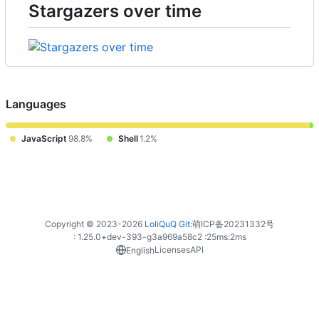
Stargazers over time
Languages
JavaScript
98.8%
Shell
1.2%
Copyright © 2023-
2026
LoliQuQ Git
:
萌ICP备20231332号
: 1.25.0+dev-393-g3a969a58c2 :
25ms
:
2ms
Licenses
API
English