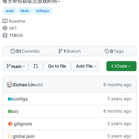
每天帮你获取云游戏时间~
auto
hk4e
mihoyo
Readme
MIT
116
KiB
51
Commits
1
Branch
0
Tags
Go to file
Add File
Code
main
Zichao Lin
add
configs
src
.gitignore
global.json