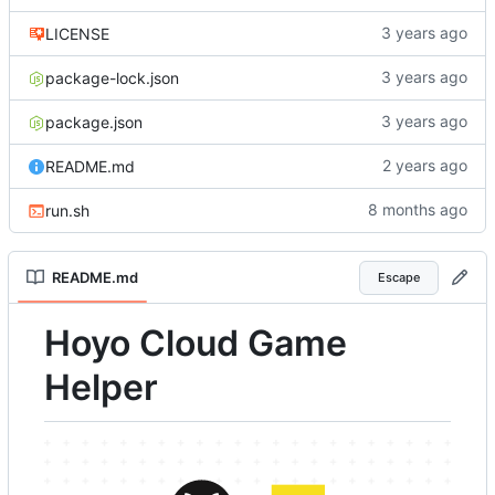
LICENSE
package-lock.json
package.json
README.md
run.sh
README.md
Escape
Hoyo Cloud Game
Helper