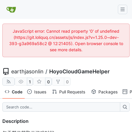
JavaScript error: Cannot read property '0' of undefined
(https://git.loliquq.cn/assets/js/index.js?v=1.25.0~dev-
393-g3a969a58c2 @ 12:21405). Open browser console to
see more details.
earthjasonlin
/
HoyoCloudGameHelper
1
0
0
Code
Issues
Pull Requests
Packages
P
Description